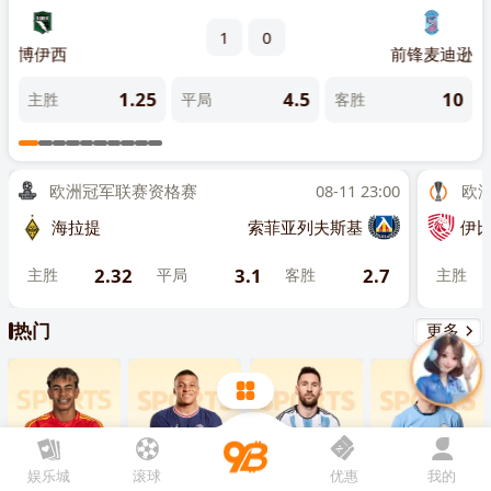
先点击
，再
“添加到主屏幕”
1
0
阿维
博伊西
前锋麦迪逊
AV阿
5
1.25
4.5
10
主胜
平局
客胜
主
欧洲冠军联赛资格赛
08-11 23:00
欧洲联
海拉提
索菲亚列夫斯基
伊比利亚
2.32
3.1
2.7
主胜
平局
客胜
主胜
热门
更多
娱乐城
滚球
优惠
我的