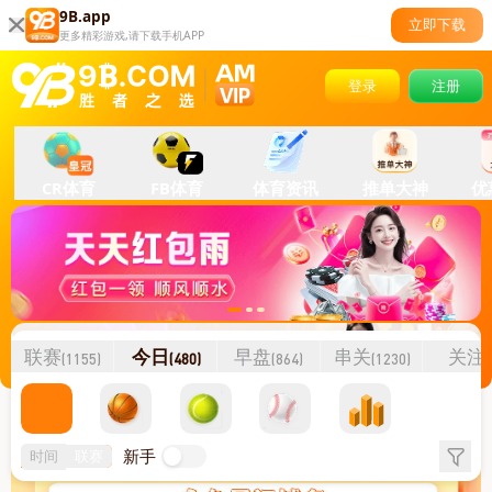
9B.app
立即下载
更多精彩游戏,请下载手机APP
登录
注册
CR体育
FB体育
体育资讯
推单大神
优惠
联赛
今日
早盘
串关
关注
(1155)
(480)
(864)
(1230)
(0)
新手
时间
联赛